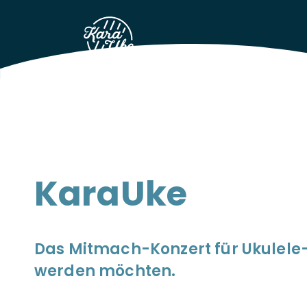
KaraUke
Das Ukulele-Event
KaraUke
Das Mitmach-Konzert für Ukulele-L
werden möchten.