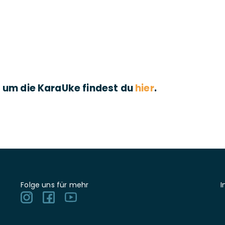
d um die KaraUke findest du
hier
.
Folge uns für mehr
I