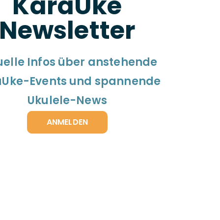
KaraUke
Newsletter
uelle Infos über anstehende
aUke-Events und spannende
Ukulele-News
ANMELDEN