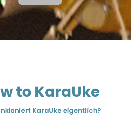
w to KaraUke
unkioniert KaraUke eigentlich?